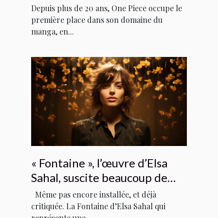
quel manga va détrôner « One
Depuis plus de 20 ans, One Piece occupe le
Piece » de la première place ?
première place dans son domaine du
manga, en...
« Fontaine », l’œuvre d’Elsa
Sahal, suscite beaucoup de
polémique
Même pas encore installée, et déjà
critiquée. La Fontaine d’Elsa Sahal qui
représente une...