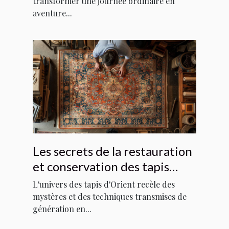
transformer une journée ordinaire en
aventure...
Les secrets de la restauration
et conservation des tapis
d'Orient
L'univers des tapis d'Orient recèle des
mystères et des techniques transmises de
génération en...