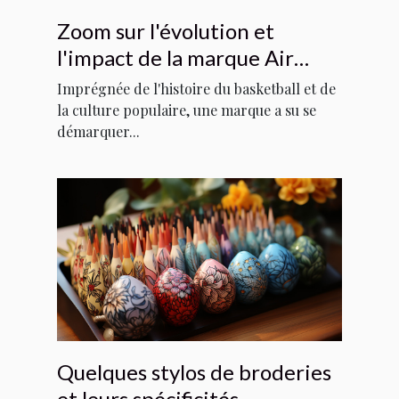
Zoom sur l'évolution et
l'impact de la marque Air
Jordan dans la culture
Imprégnée de l'histoire du basketball et de
populaire
la culture populaire, une marque a su se
démarquer...
Quelques stylos de broderies
et leurs spécificités.