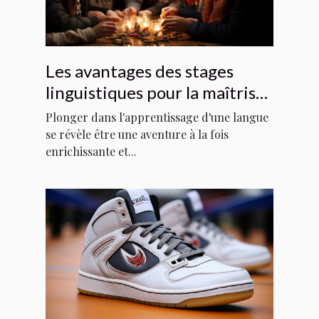
Les avantages des stages
linguistiques pour la maîtrise
de l'anglais et l'immersion
Plonger dans l'apprentissage d'une langue
culturelle
se révèle être une aventure à la fois
enrichissante et...