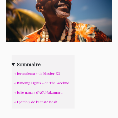
Sommaire
« Jerusalema » de Master KG
« Blinding Lights » de The Weeknd
« Jolie nana » d’AYA Nakamura
« Djomb » de l’artiste Bosh