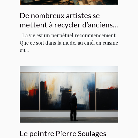
De nombreux artistes se
mettent à recycler d’anciens
tubes
La vie est un perpétuel recommencement.
Que ce soit dans la mode, au ciné, en cuisine
ou...
Le peintre Pierre Soulages