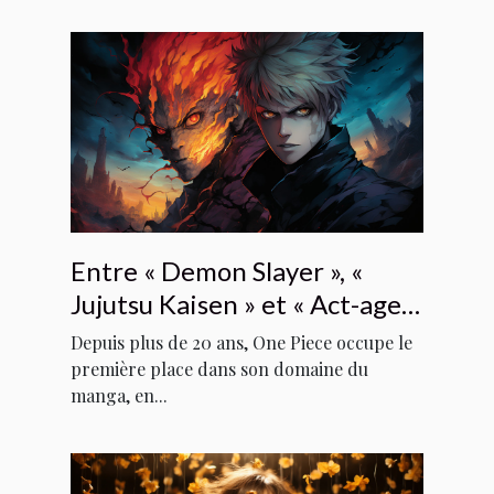
Entre « Demon Slayer », «
Jujutsu Kaisen » et « Act-age »,
quel manga va détrôner « One
Depuis plus de 20 ans, One Piece occupe le
Piece » de la première place ?
première place dans son domaine du
manga, en...