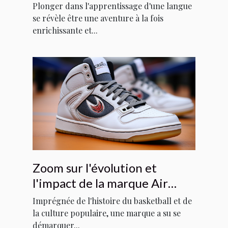
de l'anglais et l'immersion
Plonger dans l'apprentissage d'une langue
culturelle
se révèle être une aventure à la fois
enrichissante et...
Zoom sur l'évolution et
l'impact de la marque Air
Jordan dans la culture
Imprégnée de l'histoire du basketball et de
populaire
la culture populaire, une marque a su se
démarquer...