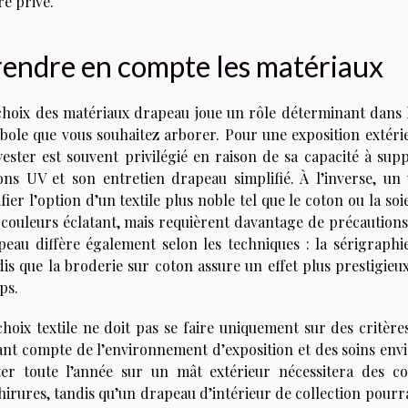
re privé.
rendre en compte les matériaux
choix des matériaux drapeau joue un rôle déterminant dans la
bole que vous souhaitez arborer. Pour une exposition extérie
yester est souvent privilégié en raison de sa capacité à supp
ons UV et son entretien drapeau simplifié. À l’inverse, un
ifier l’option d’un textile plus noble tel que le coton ou la so
 couleurs éclatant, mais requièrent davantage de précaution
peau diffère également selon les techniques : la sérigraphie
is que la broderie sur coton assure un effet plus prestigieux
ps.
choix textile ne doit pas se faire uniquement sur des critè
ant compte de l’environnement d’exposition et des soins env
tter toute l’année sur un mât extérieur nécessitera des co
irures, tandis qu’un drapeau d’intérieur de collection pourra