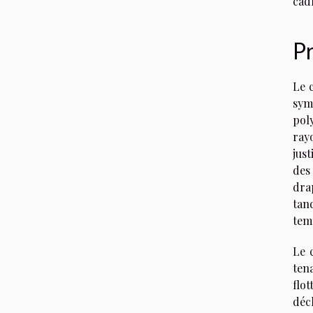
cad
P
Le 
sym
pol
ray
just
des
dra
tand
tem
Le 
ten
flo
déch