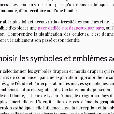
nces. Les couleurs ne sont pas qu’un choix esthétique : e
munauté, d’un territoire ou d’une famille.
 aller plus loin et découvrir la diversité des couleurs et de le
sible d’explorer une
page dédiée aux drapeaux par pays
, où 
ion. Comprendre la signification des couleurs, c’est donn
ore véritablement son passé et son identité.
oisir les symboles et emblèmes 
r sélectionner les symboles drapeau et motifs drapeau qui refl
icieux de commencer par une exploration approfondie de son
 désigne l’étude et l’interprétation des images symboliques, 
 emblèmes culturels significatifs. Certains motifs possèdent d
fle en Irlande, la fleur de lys en France, le dragon au Pays 
ples amérindiens. L’identification de ces éléments graphi
nsion esthétique ; elle influence aussi la perception et la pu
oire collective et les valeurs transmises de génération en gé