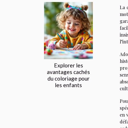
La 
mot
gar
fac
ins
l’in
Ado
his
Explorer les
pro
avantages cachés
sen
du coloriage pour
abs
les enfants
cult
Pou
spé
en 
déf