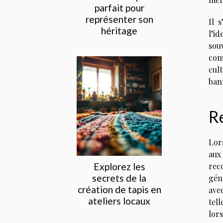
parfait pour
représenter son
Il 
héritage
l’i
sou
com
cul
ban
Re
Lor
aux
Explorez les
rec
secrets de la
géné
création de tapis en
ave
ateliers locaux
tel
lor