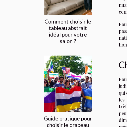
nua
com
Comment choisir le
Pour
tableau abstrait
pos
idéal pour votre
nat
salon ?
hon
Ch
Pou
jud
qui
les
trè
peu
Guide pratique pour
dime
choisir le drapeau
mém