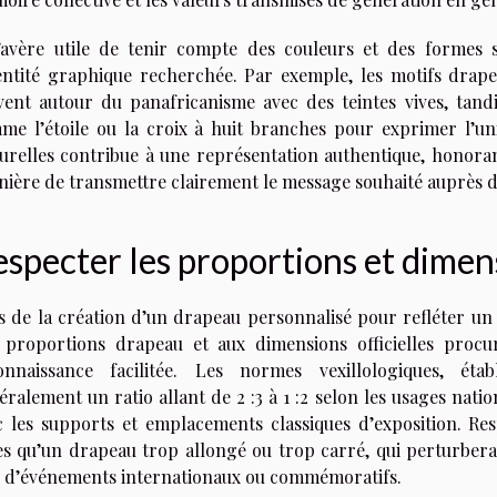
s’avère utile de tenir compte des couleurs et des formes
dentité graphique recherchée. Par exemple, les motifs drape
vent autour du panafricanisme avec des teintes vives, tandi
me l’étoile ou la croix à huit branches pour exprimer l’unit
turelles contribue à une représentation authentique, honorant
nière de transmettre clairement le message souhaité auprès d
specter les proportions et dimen
s de la création d’un drapeau personnalisé pour refléter un 
 proportions drapeau et aux dimensions officielles proc
onnaissance facilitée. Les normes vexillologiques, éta
ralement un ratio allant de 2 :3 à 1 :2 selon les usages natio
c les supports et emplacements classiques d’exposition. Res
les qu’un drapeau trop allongé ou trop carré, qui perturberai
s d’événements internationaux ou commémoratifs.