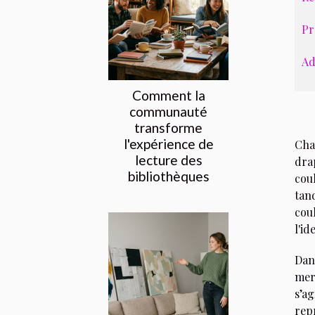
Pr
Ad
Comment la
communauté
transforme
l'expérience de
Cha
lecture des
drap
bibliothèques
coul
tand
coul
l'id
Dans
mers
s’a
repr