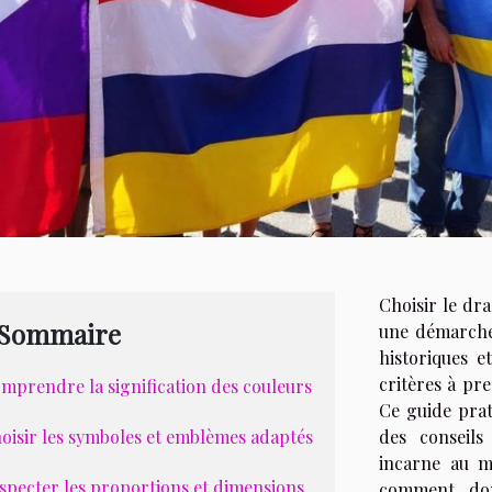
Choisir le dr
Sommaire
une démarche 
historiques 
critères à pr
mprendre la signification des couleurs
Ce guide prat
oisir les symboles et emblèmes adaptés
des conseils
incarne au m
specter les proportions et dimensions
comment donn