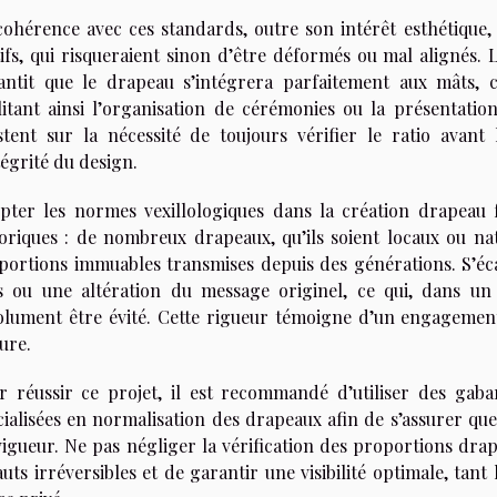
cohérence avec ces standards, outre son intérêt esthétique, p
ifs, qui risqueraient sinon d’être déformés ou mal alignés. L’
antit que le drapeau s’intégrera parfaitement aux mâts, ca
ilitant ainsi l’organisation de cérémonies ou la présentatio
istent sur la nécessité de toujours vérifier le ratio avan
tégrité du design.
pter les normes vexillologiques dans la création drapeau f
toriques : de nombreux drapeaux, qu’ils soient locaux ou na
portions immuables transmises depuis des générations. S’éca
s ou une altération du message originel, ce qui, dans un c
olument être évité. Cette rigueur témoigne d’un engagement
ure.
r réussir ce projet, il est recommandé d’utiliser des gabar
cialisées en normalisation des drapeaux afin de s’assurer q
vigueur. Ne pas négliger la vérification des proportions drap
auts irréversibles et de garantir une visibilité optimale, tan